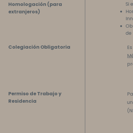
Si 
Homologación (para
Hom
extranjeros)
Inn
Obt
de
Colegiación Obligatoria
Es
Mé
pr
Permiso de Trabajo y
Pa
Residencia
un
(N