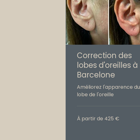
Correction des
lobes d'oreilles à
Barcelone
Améliorez l'apparence du
lobe de l'oreille
À
À partir de 425 €
partir
de
425
euros