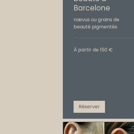
Barcelone
nævus ou grains de
beauté pigmentés
À
À partir de 150 €
partir
de
150
€
Réserver