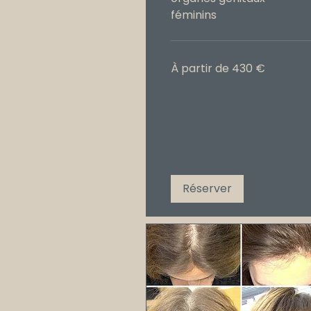
féminins
À
À partir de 430 €
partir
de
430
€
Réserver