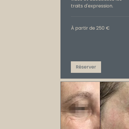
traits d'expression.
À
À partir de 250 €
partir
de
250
€
Réserver