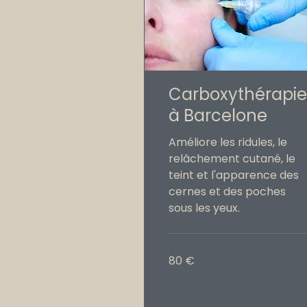
Carboxythérapie
à Barcelone
Améliore les ridules, le
relâchement cutané, le
teint et l'apparence des
cernes et des poches
sous les yeux.
80
80 €
euros