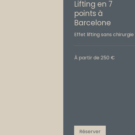
Lifting en 7
points à
Barcelone
Effet lifting sans chirurgie
À
À partir de 250 €
partir
de
250
€
Réserver