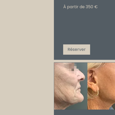
À
À partir de 350 €
partir
de
350
€
Réserver