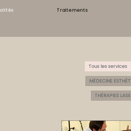
alités
Traitements
Tous les services
MÉDECINE ESTHÉT
THÉRAPIES LAS