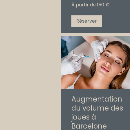
À
À partir de 150 €
partir
de
150
€
Réserver
Augmentation
du volume des
joues à
Barcelone