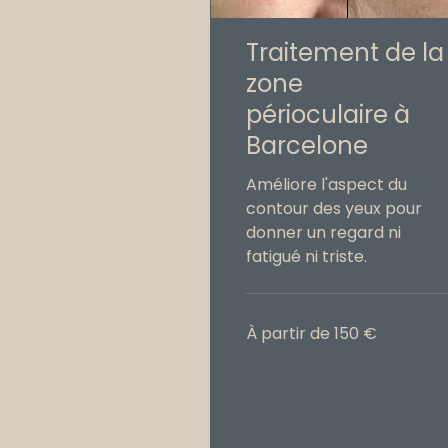
Traitement de la
zone
périoculaire à
Barcelone
Améliore l'aspect du
contour des yeux pour
donner un regard ni
fatigué ni triste.
À
À partir de 150 €
partir
de
150
€