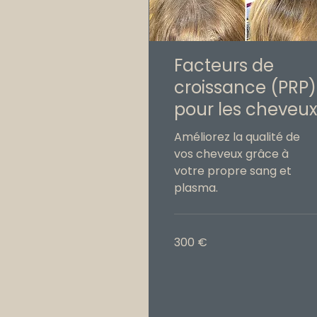
Facteurs de
croissance (PRP)
pour les cheveu
Améliorez la qualité de
vos cheveux grâce à
votre propre sang et
plasma.
300
300 €
euros