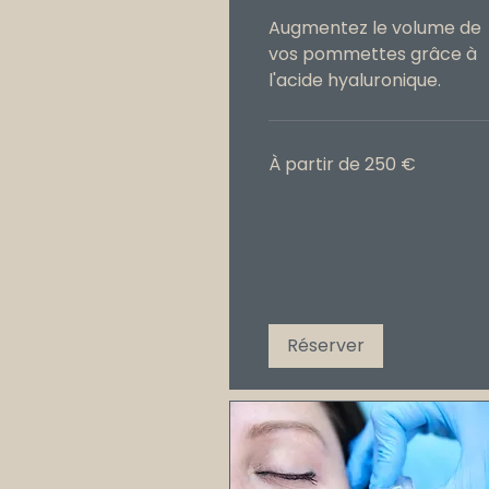
Augmentez le volume de
vos pommettes grâce à
l'acide hyaluronique.
À
À partir de 250 €
partir
de
250
€
Réserver