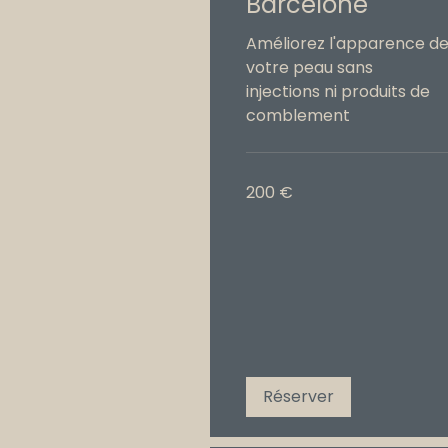
Barcelone
Améliorez l'apparence d
votre peau sans
injections ni produits de
comblement
200
200 €
euros
Réserver