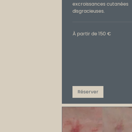
excroissances cutanées
disgracieuses.
À
À partir de 150 €
partir
de
150
€
Réserver